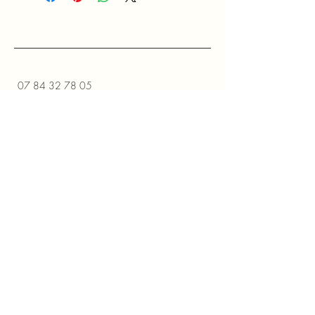
07 84 32 78 05
contact@chencare.fr
4 Rue Mederic
94600 CHOISY LE ROI