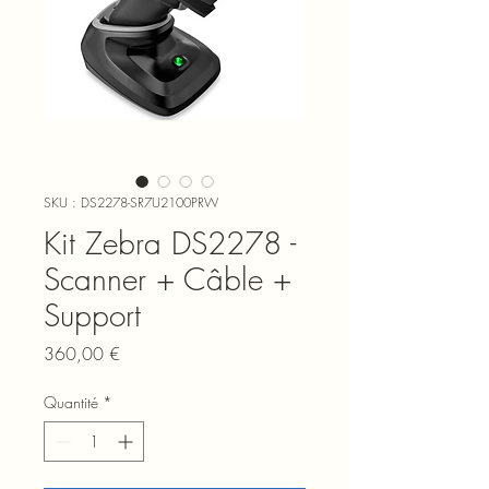
SKU : DS2278-SR7U2100PRW
Kit Zebra DS2278 -
Scanner + Câble +
Support
Prix
360,00 €
Quantité
*