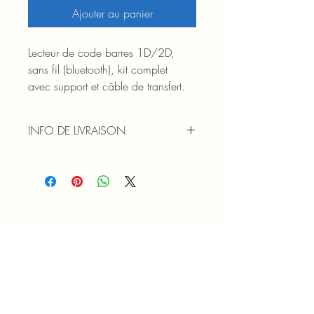
Ajouter au panier
Lecteur de code barres 1D/2D, 
sans fil (bluetooth), kit complet 
avec support et câble de transfert.
INFO DE LIVRAISON
FRAIS DE PORT OFFERTS pour toute 
commande supérieure à 120 € TTC 
(France métropolitaine)
07 84 32 78 05
contact@chencare.fr