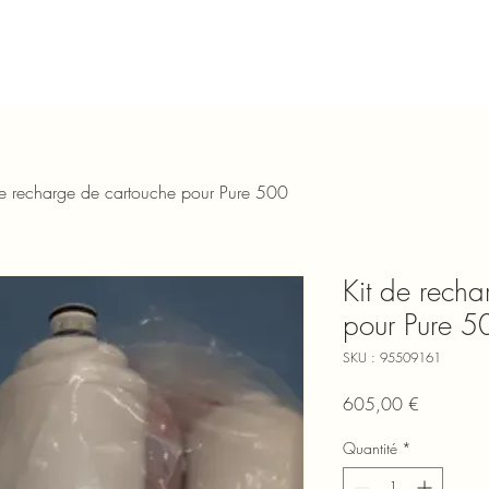
de recharge de cartouche pour Pure 500
Kit de recha
pour Pure 5
SKU : 95509161
Prix
605,00 €
Quantité
*