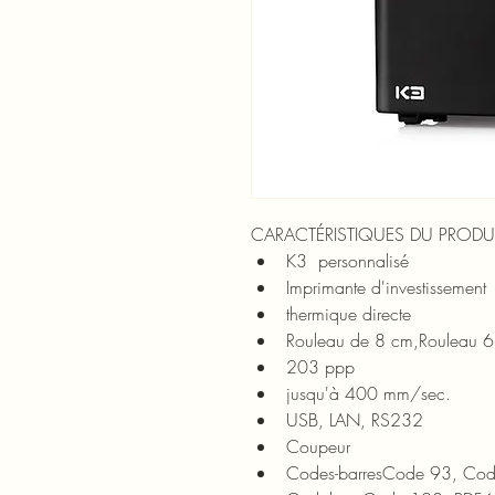
CARACTÉRISTIQUES DU PRODUIT 
K3  personnalisé
Imprimante d'investissement
thermique directe
Rouleau de 8 cm,Rouleau 6
203 ppp
jusqu'à 400 mm/sec.
USB, LAN, RS232
Coupeur
Codes-barres
Code 93, Cod