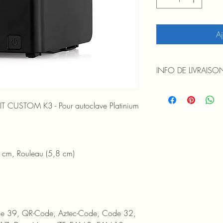
Aj
INFO DE LIVRAISO
FRAIS DE PORT OFFERT
à 120 € TTC (France mé
CUSTOM K3 - Pour autoclave Platinium
 cm, Rouleau (5,8 cm)
e 39, QR-Code, Aztec-Code, Code 32, 