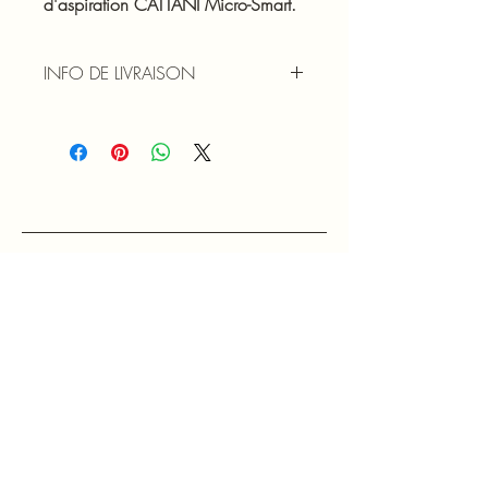
d'aspiration CATTANI Micro-Smart.
INFO DE LIVRAISON
FRAIS DE PORT OFFERTS pour toute 
commande supérieure à 120 € TTC 
(France métropolitaine)
07 84 32 78 05
contact@chencare.fr
4 Rue Mederic
94600 CHOISY LE ROI