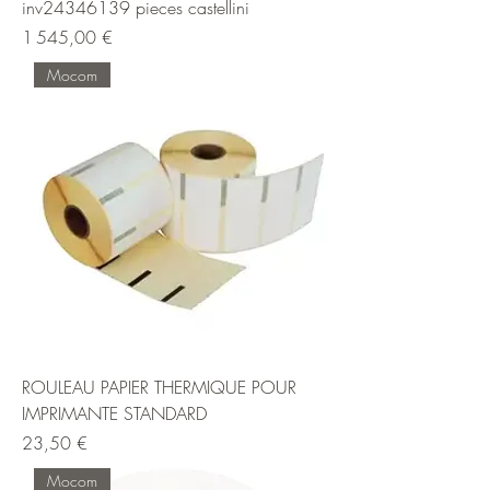
inv24346139 pieces castellini
Prix
1 545,00 €
Mocom
ROULEAU PAPIER THERMIQUE POUR
IMPRIMANTE STANDARD
Prix
23,50 €
Mocom