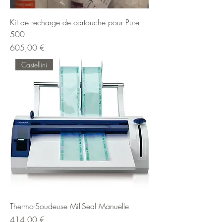
Kit de recharge de cartouche pour Pure
500
Prix
605,00 €
Castellini
Thermo-Soudeuse MillSeal Manuelle
Prix
414,00 €