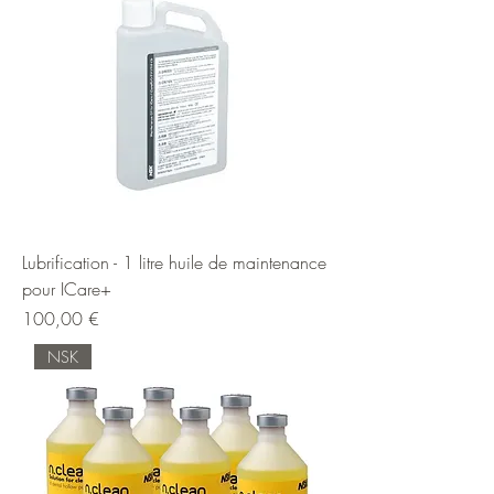
Lubrification - 1 litre huile de maintenance
pour ICare+
Prix
100,00 €
NSK