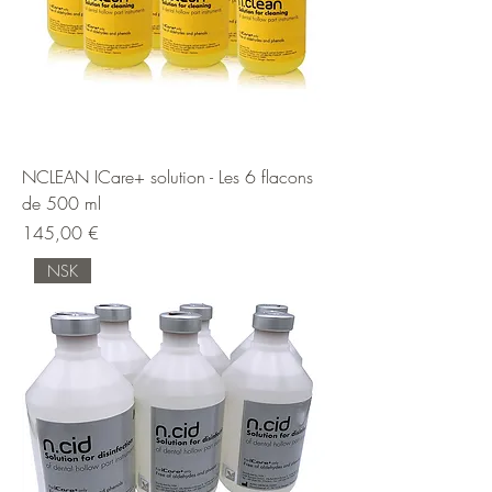
NCLEAN ICare+ solution - Les 6 flacons
de 500 ml
Prix
145,00 €
NSK