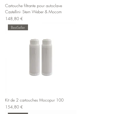
Cartouche filtrante pour autoclave
Castellini- Stern Weber & Mocom
Prix
148,80 €
BestSeller
Kit de 2 cartouches Mocopur 100
Prix
154,80 €