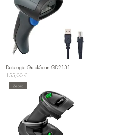
Datalogic QuickScan QD2131
Prix
155,00 €
Zebra