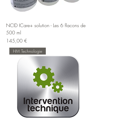
NCID ICare+ solution - Les 6 flacons de
500 ml
Prix
145,00 €
HM Technologie