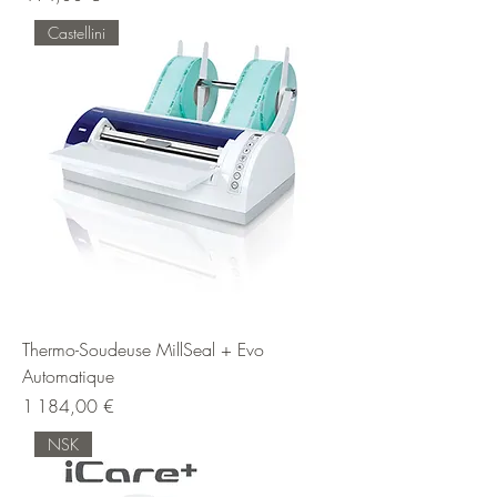
Castellini
Thermo-Soudeuse MillSeal + Evo
Automatique
Prix
1 184,00 €
NSK