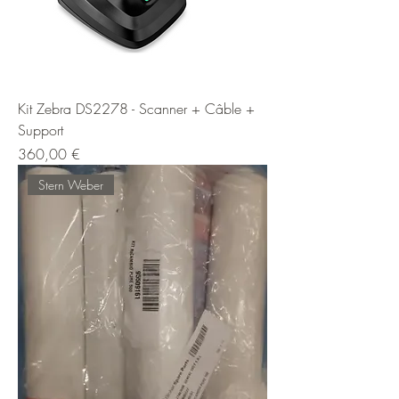
Kit Zebra DS2278 - Scanner + Câble +
Support
Prix
360,00 €
Stern Weber